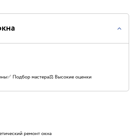
окна
ены
✅️ Подбор мастера
⚖️ Высокие оценки
етический ремонт окна