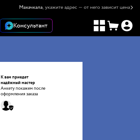
Махачкала
, укажите адрес — от него зависит цена
Консультант
К вам приедет
надёжный мастер
Анкету покажем после
оформления заказа