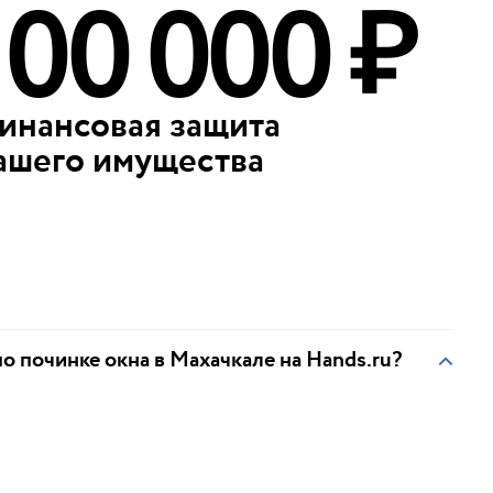
100 000 ₽
инансовая защита
ашего имущества
по починке окна в Махачкале на Hands.ru?