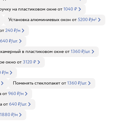
ручку на пластиковом окне
от
1040
₽
Установка алюминиевых окон
от
5200
₽
/м
2
от
240
₽
/м
640
₽
/шт.
хкамерный в пластиковом окне
от
1360
₽
/шт.
ое окно
от
3120
₽
0
₽
/м
Поменять стеклопакет
от
1360
₽
/шт.
а
от
960
₽
/м
а
от
640
₽
/шт.
1880
₽
/м