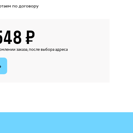
отаем по договору
548
₽
млении заказа, после выбора адреса
ь