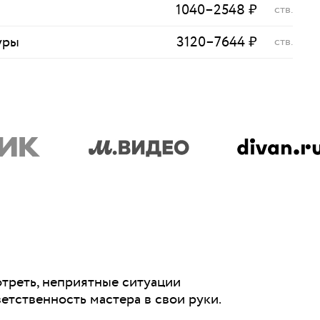
1040
–
2548
₽
ств.
уры
3120
–
7644
₽
ств.
отреть, неприятные ситуации
ветственность мастера в свои руки.