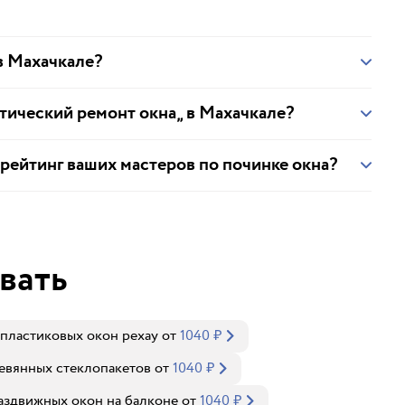
 в Махачкале?
етический ремонт окна„ в Махачкале?
 рейтинг ваших мастеров по починке окна?
вать
пластиковых окон рехау
от
1040
₽
евянных стеклопакетов
от
1040
₽
аздвижных окон на балконе
от
1040
₽