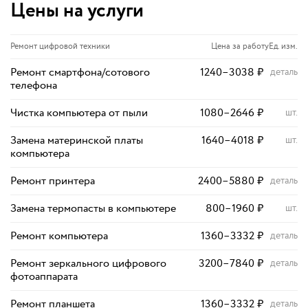
Цены на услуги
Ремонт цифровой техники
Цена за работу
Ед. изм.
Ремонт смартфона/сотового
1240
–
3038
₽
деталь
телефона
Чистка компьютера от пыли
1080
–
2646
₽
шт.
Замена материнской платы
1640
–
4018
₽
шт.
компьютера
Ремонт принтера
2400
–
5880
₽
деталь
Замена термопасты в компьютере
800
–
1960
₽
шт.
Ремонт компьютера
1360
–
3332
₽
деталь
Ремонт зеркального цифрового
3200
–
7840
₽
деталь
фотоаппарата
Ремонт планшета
1360
–
3332
₽
деталь