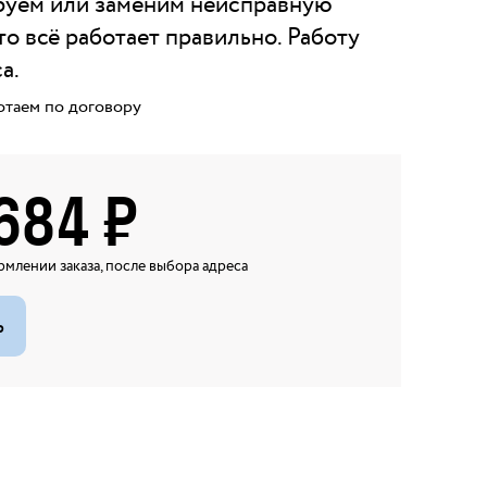
руем или заменим неисправную
то всё работает правильно. Работу
а.
отаем по договору
684
₽
млении заказа, после выбора адреса
ь