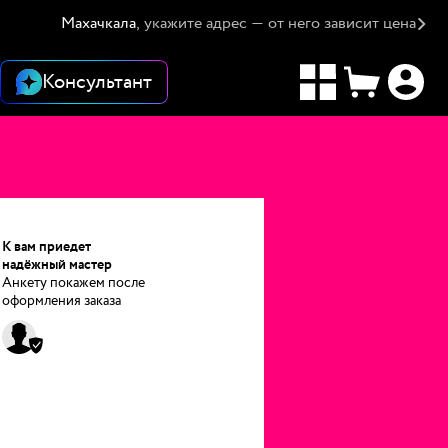
Махачкала
, укажите адрес — от него зависит цена
Консультант
К вам приедет
надёжный мастер
Анкету покажем после
оформления заказа