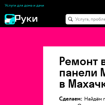
Услуги для дома и дачи
Ремонт 
панели M
в Махач
Сделаем:
Найдём п