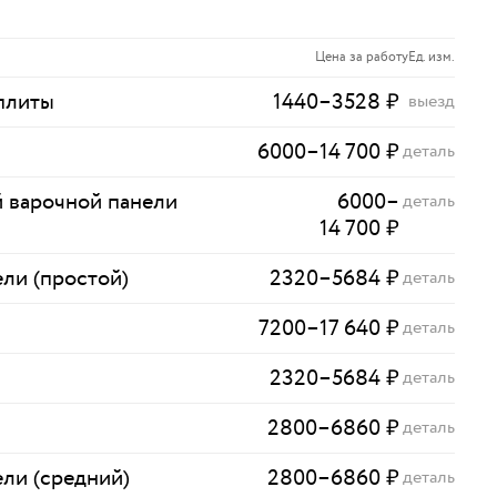
Цена за работу
Ед. изм.
плиты
1440
–
3528
₽
выезд
6000
–
14 700
₽
деталь
 варочной панели
6000
–
деталь
14 700
₽
ли (простой)
2320
–
5684
₽
деталь
7200
–
17 640
₽
деталь
2320
–
5684
₽
деталь
2800
–
6860
₽
деталь
ли (средний)
2800
–
6860
₽
деталь