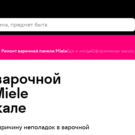
Ремонт варочной панели Miele
Где и когда
Оформление заказа
варочной
iele
кале
ричину неполадок в варочной