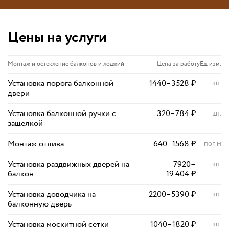
Цены на услуги
Монтаж и остекление балконов и лоджий
Цена за работу
Ед. изм.
Установка порога балконной
1440
–
3528
₽
шт.
двери
Установка балконной ручки с
320
–
784
₽
шт.
защёлкой
Монтаж отлива
640
–
1568
₽
пог. м
Установка раздвижных дверей на
7920
–
шт.
балкон
19 404
₽
Установка доводчика на
2200
–
5390
₽
шт.
балконную дверь
Установка москитной сетки
1040
–
1820
₽
шт.